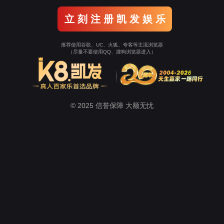
立 刻 注 册 凯 发 娱 乐
推荐使用谷歌、UC、火狐、夸客等主流浏览器
（尽量不要使用QQ、搜狗浏览器进入）
© 2025 信誉保障 大额无忧