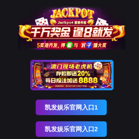
凯发娱乐官网入口1
凯发娱乐官网入口2