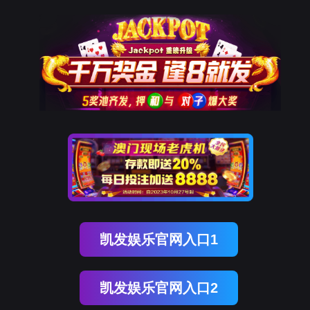
凯发娱乐官网入口1
凯发娱乐官网入口2