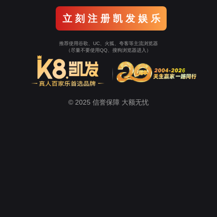
立 刻 注 册 凯 发 娱 乐
推荐使用谷歌、UC、火狐、夸客等主流浏览器
（尽量不要使用QQ、搜狗浏览器进入）
© 2025 信誉保障 大额无忧