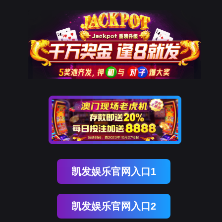
凯发娱乐官网入口1
凯发娱乐官网入口2