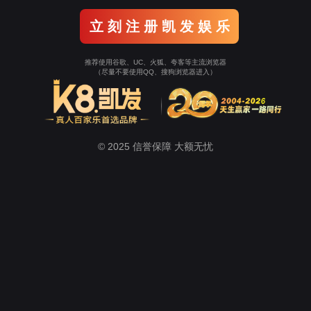
立 刻 注 册 凯 发 娱 乐
推荐使用谷歌、UC、火狐、夸客等主流浏览器
（尽量不要使用QQ、搜狗浏览器进入）
© 2025 信誉保障 大额无忧