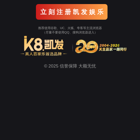
立 刻 注 册 凯 发 娱 乐
推荐使用谷歌、UC、火狐、夸客等主流浏览器
（尽量不要使用QQ、搜狗浏览器进入）
© 2025 信誉保障 大额无忧